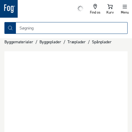
Find os
Kurv
Menu
Byggematerialer
/
Byggeplader
/
Træplader
/
Spånplader