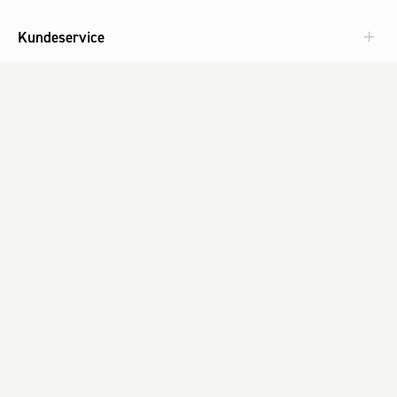
Kundeservice
Aktuelt
Om Fog
Med omtanke