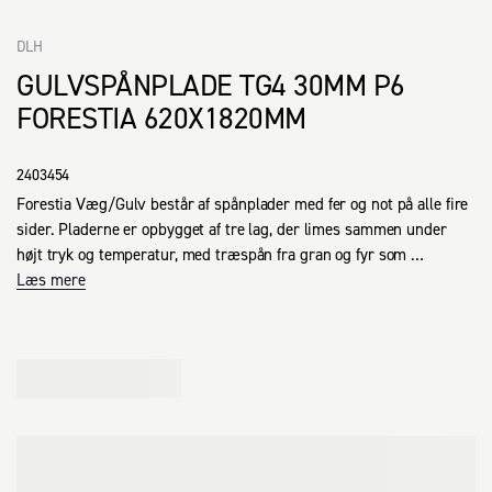
DLH
GULVSPÅNPLADE TG4 30MM P6
FORESTIA 620X1820MM
2403454
Forestia Væg/Gulv består af spånplader med fer og not på alle fire 
sider. Pladerne er opbygget af tre lag, der limes sammen under 
højt tryk og temperatur, med træspån fra gran og fyr som 
hovedmateriale. Limen, der anvendes, er urea-formaldehyd.
Læs mere