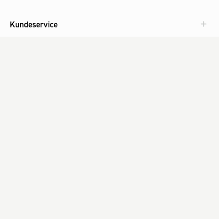
Kundeservice
Aktuelt
Om Fog
Med omtanke