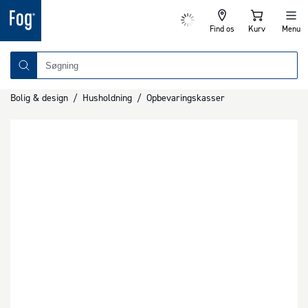
Find os
Kurv
Menu
Bolig & design
/
Husholdning
/
Opbevaringskasser