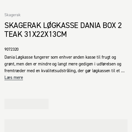
Skagerak
SKAGERAK LØGKASSE DANIA BOX 2
TEAK 31X22X13CM
9072320
Dania Løgkasse fungerer som enhver anden kasse til frugt og 
grønt, men den er mindre og langt mere gedigen i udførelsen og 
fremtræder med en kvalitetsudstråling, der gør løgkassen til et 
nostalgisk og charmerende indslag i den moderne boligindretning. 
Læs mere
Den nye Dania Løgkasse kan også bruges til en række andre 
praktiske gøremål - eksempelvis til opbevaring af strikketøjet, 
børnenes legetøj, bøger og meget andet.

BxDxH: 22,2x30,8x12,9 cm