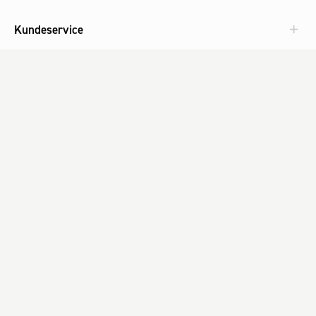
Kundeservice
Aktuelt
Om Fog
Med omtanke