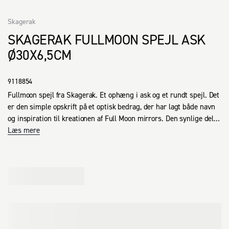
Skagerak
SKAGERAK FULLMOON SPEJL ASK
Ø30X6,5CM
9118854
Fullmoon spejl fra Skagerak. Et ophæng i ask og et rundt spejl. Det 
er den simple opskrift på et optisk bedrag, der har lagt både navn 
og inspiration til kreationen af Full Moon mirrors. Den synlige del af 
ophænget danner en halvmåne, som reflekteres tilbage i spejlet og 
Læs mere
giver indtrykket af en fuldmåne, når man kigger fra siden. Ud over 
den visuelle funktion tjener ophænget også det praktiske formål at 
gøre Full Moon mirrors nemme at montere på væggen.