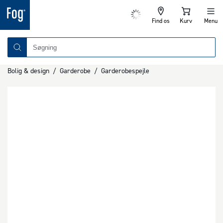
Find os
Kurv
Menu
Bolig & design
/
Garderobe
/
Garderobespejle