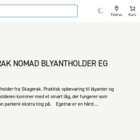
Find os
Kurv
AK NOMAD BLYANTHOLDER EG
older fra Skagerak. Praktisk opbevaring til blyanter og 
Holderen kommer med et smart låg, der fungerer som 
 parkere ekstra ting på.    Egetræ er en hård 
ar træsort som har en flot lys overflade, som bliver 
ere det bliver brugt.  Materiale: Eg.Dimensioner: (L x B 
x13,1cm.