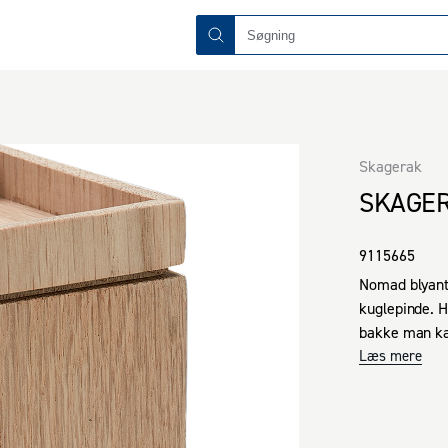
Skagerak
SKAGER
9115665
Nomad blyanth
kuglepinde. 
bakke man kan
langtidsholdb
Læs mere
smukkere jo m
x H): 7,5x7,5