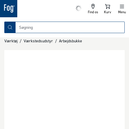
Find os
Kurv
Menu
Værktøj
/
Værkstedsudstyr
/
Arbejdsbukke