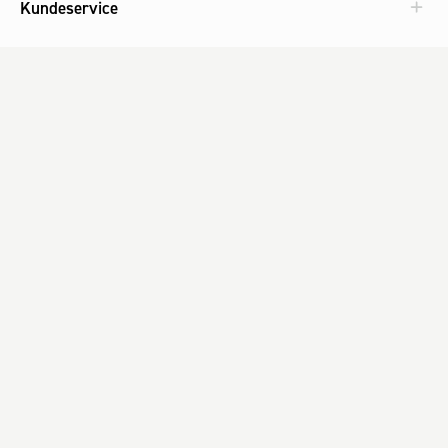
Kundeservice
Aktuelt
Om Fog
Med omtanke