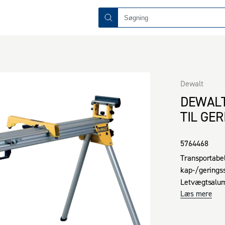
Dewalt
DEWALT
TIL GE
5764468
Transportabel 
kap-/geringss
Letvægtsalumi
op til 227 kg.

Læs mere
Nem at trans