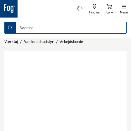
Find os
Kurv
Menu
Værktøj
/
Værkstedsudstyr
/
Arbejdsborde