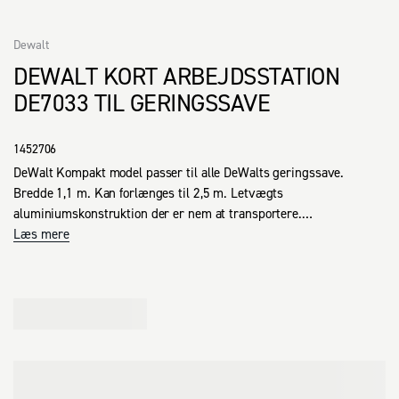
Dewalt
DEWALT KORT ARBEJDSSTATION
DE7033 TIL GERINGSSAVE
1452706
DeWalt Kompakt model passer til alle DeWalts geringssave.

Bredde 1,1 m. Kan forlænges til 2,5 m. Letvægts 
aluminiumskonstruktion der er nem at transportere.

Stativet kan bære op til 182 kg. Integrerede sammenfoldelige ben 
Læs mere
og bærehåndtag.