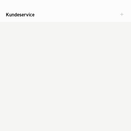
Kundeservice
Aktuelt
Om Fog
Med omtanke