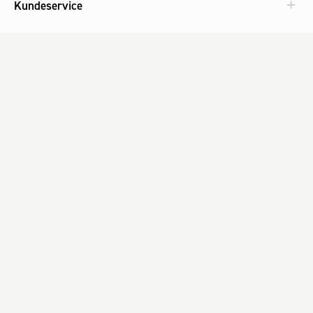
Kundeservice
Aktuelt
Om Fog
Med omtanke