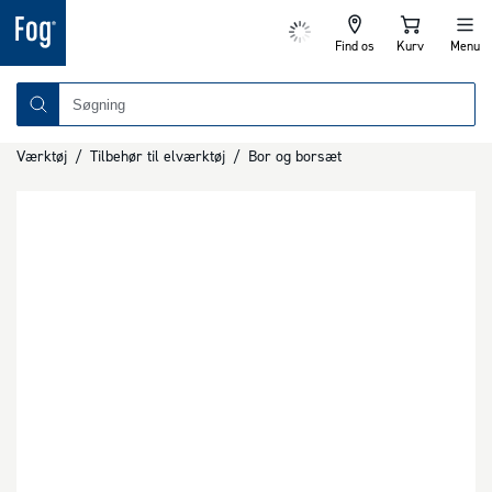
Find os
Kurv
Menu
Værktøj
/
Tilbehør til elværktøj
/
Bor og borsæt