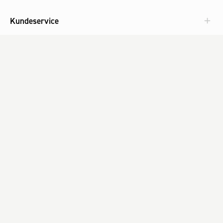
Kundeservice
Aktuelt
Om Fog
Med omtanke