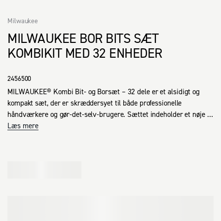
Milwaukee
MILWAUKEE BOR BITS SÆT
KOMBIKIT MED 32 ENHEDER
2456500
MILWAUKEE® Kombi Bit- og Borsæt – 32 dele er et alsidigt og 
kompakt sæt, der er skræddersyet til både professionelle 
håndværkere og gør-det-selv-brugere. Sættet indeholder et nøje 
udvalg af bits og bor, som dækker de mest almindelige opgaver 
Læs mere
inden for boring og skruning i forskellige materialer som træ, 
metal og plast.

Med 32 enheder får du et komplet og praktisk udvalg, der gør det 
nemt at skifte mellem forskellige opgaver uden at skulle skifte 
værktøj.