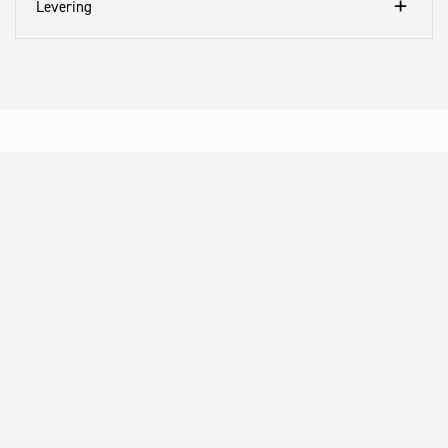
Levering
Kundeservice
Aktuelt
Om Fog
Med omtanke