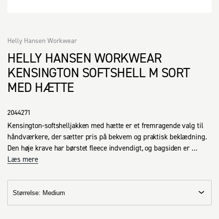
Helly Hansen Workwear
HELLY HANSEN WORKWEAR
KENSINGTON SOFTSHELL M SORT
MED HÆTTE
2044271
Kensington-softshelljakken med hætte er et fremragende valg til 
håndværkere, der sætter pris på bekvem og praktisk beklædning. 
Den høje krave har børstet fleece indvendigt, og bagsiden er 
forlænget for at give forbedret komfort. Den har flere praktisk 
Læs mere
placerede YKK®-lynlåslommer, og brystlommen er udstyret med et 
ledningshul til høretelefoner, der afhjælper unødvendig 
sammenfiltring.
Størrelse
:
Medium