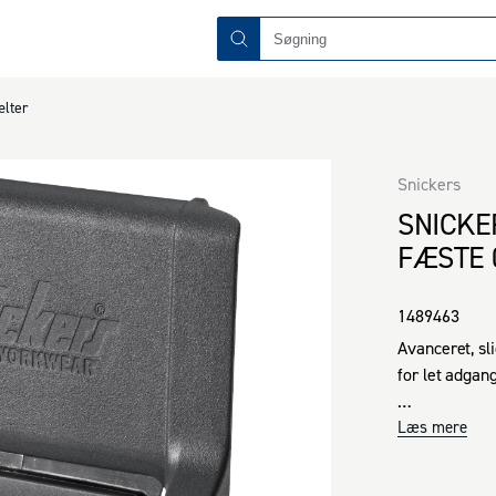
lter
Snickers
SNICKE
FÆSTE 
1489463
Avanceret, s
for let adgan
• Ergonomisk 
Læs mere
ben, når du gå
• Fastgøres le