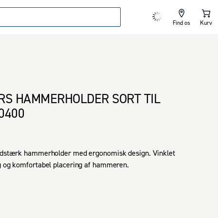
Find os
Kurv
RS HAMMERHOLDER SORT TIL
0400
lidstærk hammerholder med ergonomisk design. Vinklet 
g og komfortabel placering af hammeren.

vinklet design sikrer, at hammerskaftet ikke rammer dit 
r eller sidder i vejen, når du bukker dig

t til Snickers Workwears tilbehørsfæster, bukser, bælter, 