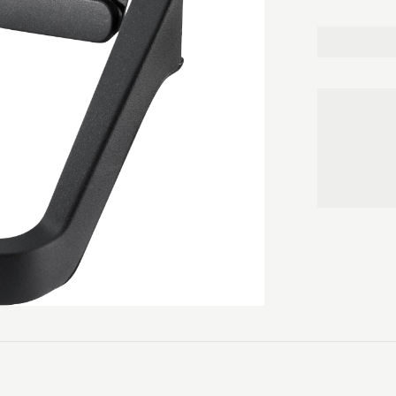
værktøjsvest 
• Vinklet væk
• Passer til 
• Fremstillet 
ridser i fine o
Størrelser: On
Materiale: Sl
elastomer (T