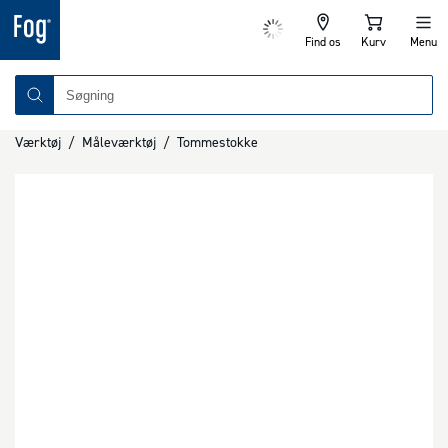
Find os
Kurv
Menu
Værktøj
/
Måleværktøj
/
Tommestokke