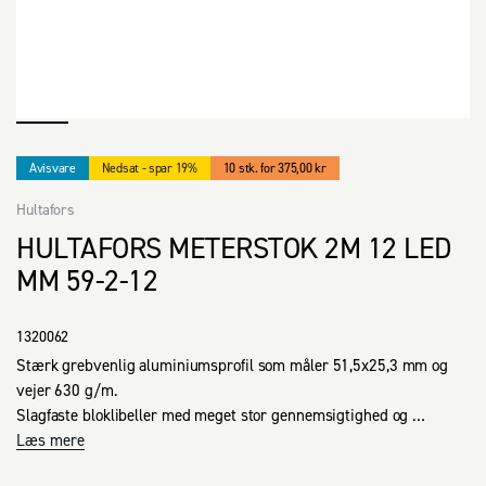
Avisvare
Nedsat - spar 19%
10 stk. for 375,00 kr
Hultafors
HULTAFORS METERSTOK 2M 12 LED
MM 59-2-12
1320062
Stærk grebvenlig aluminiumsprofil som måler 51,5x25,3 mm og 
vejer 630 g/m.

Slagfaste bloklibeller med meget stor gennemsigtighed og 
holdbarhed. Vagelibelle med +30% forstørrelsesglas og 
Læs mere
selvlysende reflektor.
