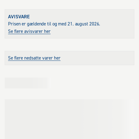
Stødabsorberende endepropper og temperatursikre 
libelleindfæstninger.
AVISVARE
Prisen er gældende til og med 21. august 2026.
Se flere avisvarer her
Se flere nedsatte varer her