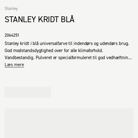
Stanley
STANLEY KRIDT BLÅ
2064251
Stanley kridt i blå universalfarve til indendørs og udendørs brug. 
God modstandsdygtighed over for alle klimaforhold. 
Vandbestandig. Pulveret er specialformuleret til god vedhæftning 
og høj synlighed.
Læs mere