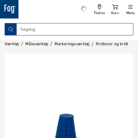
Find os
Kurv
Menu
Værktøj
/
Måleværktøj
/
Markeringsværktøj
/
Kridtsnor og kridt