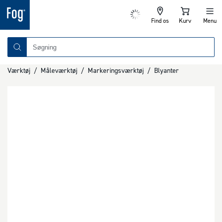
Find os
Kurv
Menu
Værktøj
/
Måleværktøj
/
Markeringsværktøj
/
Blyanter