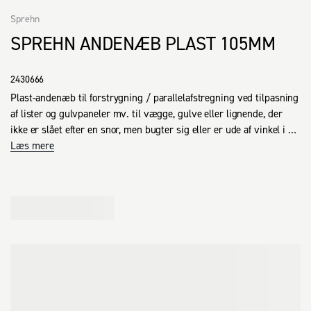
Sprehn
SPREHN ANDENÆB PLAST 105MM
2430666
Plast-andenæb til forstrygning / parallelafstregning ved tilpasning 
af lister og gulvpaneler mv. til vægge, gulve eller lignende, der 
ikke er slået efter en snor, men bugter sig eller er ude af vinkel i 
forhold til hinanden.

Læs mere
Maks åbning: 60 mm.

Leveres inkl. 100 mm sekskantet blyant.