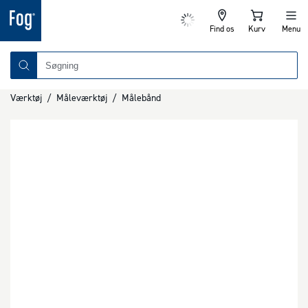
Find os
Kurv
Menu
Værktøj
/
Måleværktøj
/
Målebånd