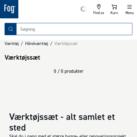
Find os
Kurv
Menu
Værktøj
/
Håndværktøj
/
Værktøjssæt
Værktøjssæt
0 / 0 produkter
Værktøjssæt - alt samlet et
sted
Skal du i gang med et større bygge- eller renoveringsprojekt,