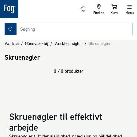
Find os
Kurv
Menu
Værktøj
/
Håndværktøj
/
Værktøjsnøgler
/
Skruenøgler
Skruenøgler
0 / 0 produkter
Skruenøgler til effektivt
arbejde
Skruenøgler tilbyder alsidighed, præcision og pålidelighed,