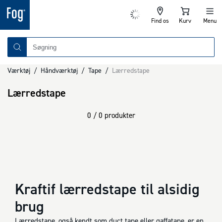
Find os
Kurv
Menu
Værktøj
/
Håndværktøj
/
Tape
/
Lærredstape
Lærredstape
0 / 0 produkter
Kraftif lærredstape til alsidig
brug
Lærredstape, også kendt som duct tape eller gaffatape, er en