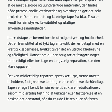
af de mest alsidige og uundværlige materialer, der findes i
både professionelle værksteder og hverdagens gør det selv-
projekter. Denne robuste og klæbrige tape fra bl.a.
Tesa
er
kendt for sin styrke, fleksibilitet og utallige
anvendelsesmuligheder.
Lærredstape er berømt for sin utrolige styrke og holdbarhed.
Det er fremstillet af et tykt lag af tekstil, der er belagt med en
kraftig klæbemasse, hvilket giver det en utrolig klæbeevne
og tålelighed. Uanset om du har brug for at fastgøre noget
midlertidigt eller foretage en langvarig reparation, kan den
klare opgaven.
Det kan midlertidigt reparere sprækker i rør, tætne utætte
beholdere, fastgøre løse ledninger eller båndløse dørhåndtag.
Tapen er også kendt for sin evne til at klare nødsituationer,
såsom midlertidig tætning af lækager eller fastgørelse af en
beskadiget genstand, når du er ude i felten eller på farten.