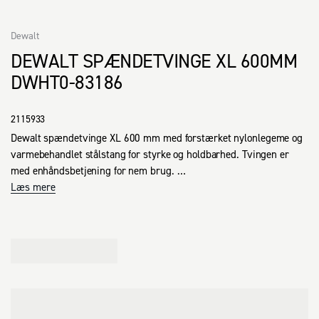
Dewalt
DEWALT SPÆNDETVINGE XL 600MM
DWHT0-83186
2115933
Dewalt spændetvinge XL 600 mm med forstærket nylonlegeme og 
varmebehandlet stålstang for styrke og holdbarhed. Tvingen er 
med enhåndsbetjening for nem brug. 

Spændekraft: 272 kg.
Læs mere