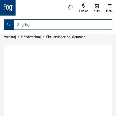
Find os
Kurv
Menu
Værktøj
/
Håndværktøj
/
Skruetvinger og klemmer