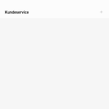
Kundeservice
Aktuelt
Om Fog
Med omtanke