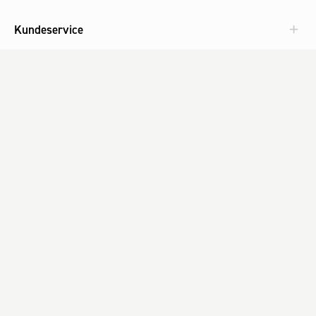
Kundeservice
Aktuelt
Om Fog
Med omtanke