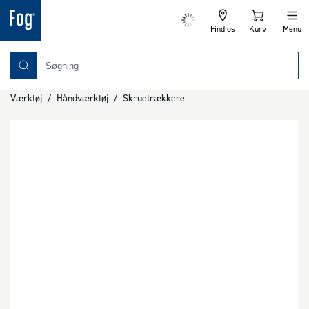
Find os
Kurv
Menu
Værktøj
/
Håndværktøj
/
Skruetrækkere