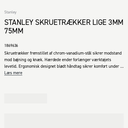
Stanley
STANLEY SKRUETRÆKKER LIGE 3MM
75MM
1869636
Skruetrækker fremstillet af chrom-vanadium-stål sikrer modstand 
mod bøjning og knæk. Hærdede ender forlænger værktøjets 
levetid. Ergonomisk designet blødt håndtag sikrer komfort under 
brug ved gentagne opgaver. Perfekt til daglige opgaver, der 
Læs mere
kræver pålideligt værktøj.