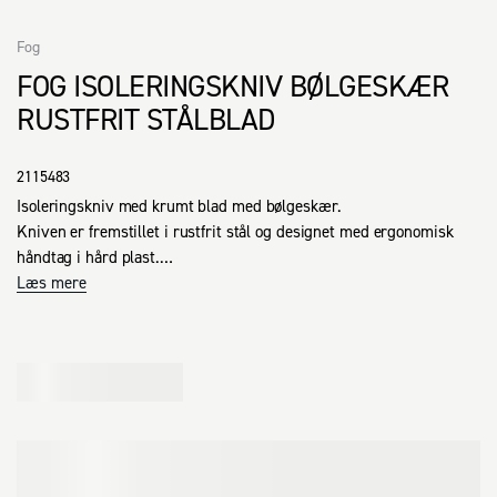
Fog
FOG ISOLERINGSKNIV BØLGESKÆR
RUSTFRIT STÅLBLAD
2115483
Isoleringskniv med krumt blad med bølgeskær.

Kniven er fremstillet i rustfrit stål og designet med ergonomisk 
håndtag i hård plast.

280 mm
Læs mere