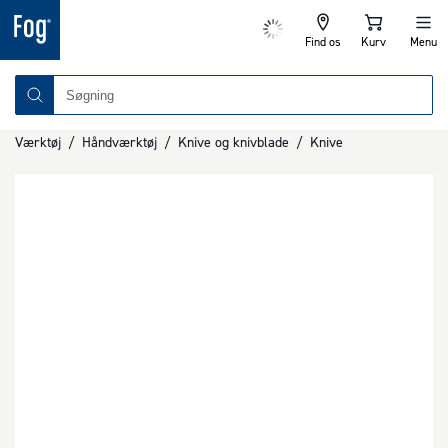
Find os
Kurv
Menu
Værktøj
/
Håndværktøj
/
Knive og knivblade
/
Knive