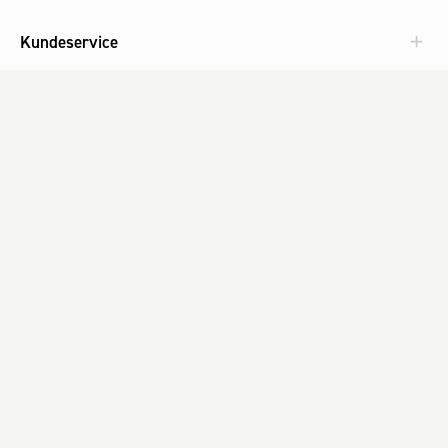
Kundeservice
Aktuelt
Om Fog
Med omtanke