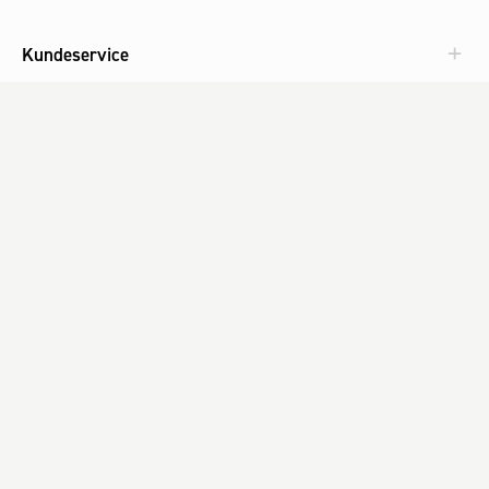
Kundeservice
Aktuelt
Om Fog
Med omtanke