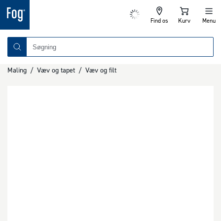
Find os
Kurv
Menu
Maling
/
Væv og tapet
/
Væv og filt