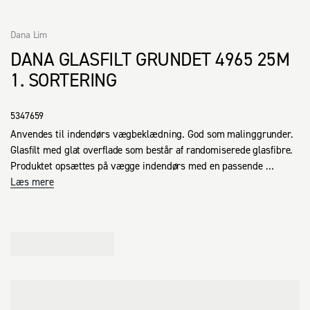
Dana Lim
DANA GLASFILT GRUNDET 4965 25M
1. SORTERING
5347659
Anvendes til indendørs vægbeklædning. God som malinggrunder.

Glasfilt med glat overflade som består af randomiserede glasfibre. 

Produktet opsættes på vægge indendørs med en passende 
limtype.
Læs mere