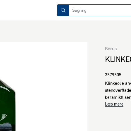
Borup
KLINKE
3579505
Klinkeolie an
stenoverflader
keramikfliser
Produktet hjæ
Læs mere
naturlige uds
rengøring og 