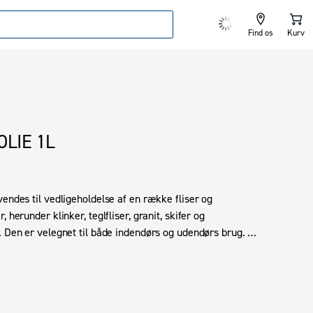
Find os
Kurv
OLIE 1L
vendes til vedligeholdelse af en række fliser og 
, herunder klinker, teglfliser, granit, skifer og 
. Den er velegnet til både indendørs og udendørs brug. 
lper med at beskytte overfladerne, bevare deres 
eende og øge deres levetid. Dette resulterer i nemmere 
vedligeholdelse af de behandlede materialer.