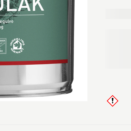
skabe en lyse
indeklimamær
afgasning og l
produktet, de
er optaget/re
anvendes i Sv
garanti på spo
brug.