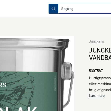
Junckers
JUNCKE
VANDB
5307587
Hurtigttørren
eller maskina
brug af grund
enkelte gulvb
Læs mere
vandbaserede 
klar for at op