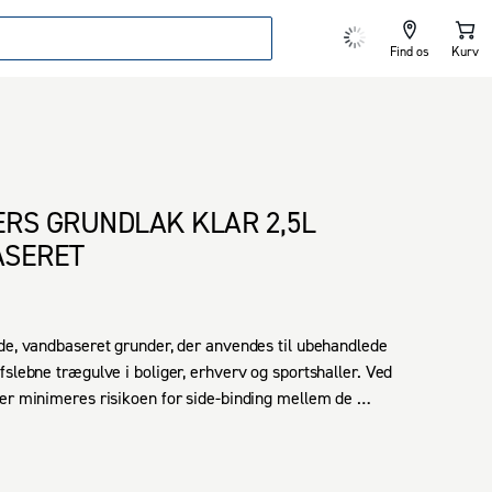
Find os
Kurv
RS GRUNDLAK KLAR 2,5L
ASERET
de, vandbaseret grunder, der anvendes til ubehandlede 
fslebne trægulve i boliger, erhverv og sportshaller. Ved 
er minimeres risikoen for side-binding mellem de 
rædder. Beskyttende overlakering med en af Junckers' 
gulvlakker skal udføres efter grunding. Vælg Grundlak 
nå det klassiske udseende eller Grundlak farvet for at 