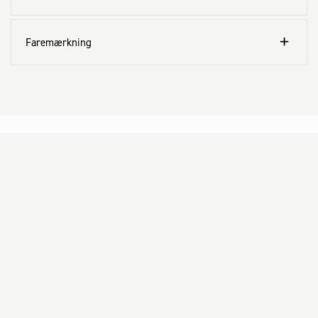
Faremærkning
Kundeservice
Aktuelt
Om Fog