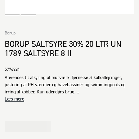
Borup
BORUP SALTSYRE 30% 20 LTR UN
1789 SALTSYRE 8 II
5776924
Anvendes til afsyring af murværk, fjernelse af kalkaflejringer, 
justering af PH-værdier og havebassiner og svimmingpools og 
irring af kobber. Kun udendørs brug.

Må ikke anvendes på terrazzogulve, marmor, aluminium samt 
Læs mere
emaljerede overflader (badekar).