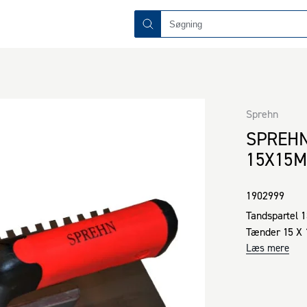
Sprehn
SPREHN
15X15M
1902999
Tandspartel 
Tænder 15 X
Læs mere