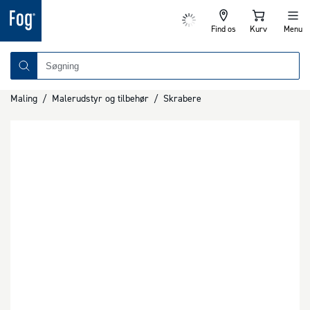
Find os
Kurv
Menu
Maling
/
Malerudstyr og tilbehør
/
Skrabere