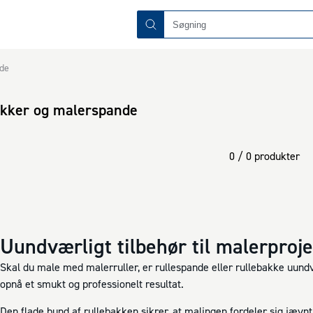
de
akker og malerspande
0 / 0 produkter
Uundværligt tilbehør til malerproj
Skal du male med malerruller, er rullespande eller rullebakke uund
opnå et smukt og professionelt resultat.
Den flade bund af rullebakken sikrer, at malingen fordeler sig jævnt 