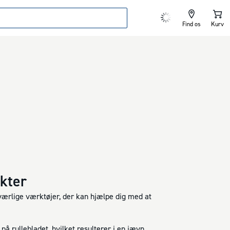
Find os
Kurv
ekter
værlige værktøjer, der kan hjælpe dig med at
på rullebladet, hvilket resulterer i en jævn