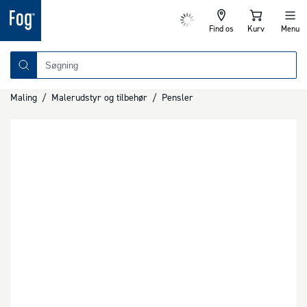
Find os
Kurv
Menu
Maling
/
Malerudstyr og tilbehør
/
Pensler