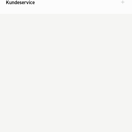
Kundeservice
Aktuelt
Om Fog
Med omtanke