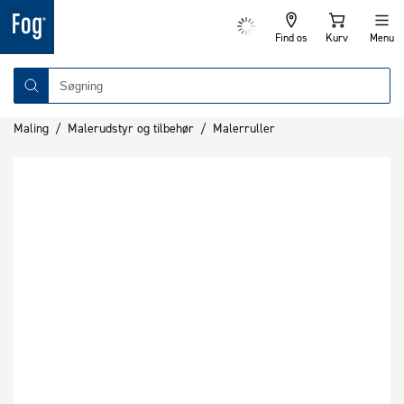
Find os
Kurv
Menu
Maling
/
Malerudstyr og tilbehør
/
Malerruller