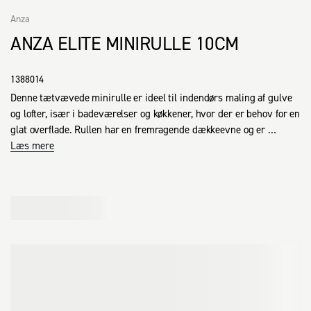
Anza
ANZA ELITE MINIRULLE 10CM
1388014
Denne tætvævede minirulle er ideel til indendørs maling af gulve 
og lofter, især i badeværelser og køkkener, hvor der er behov for en 
glat overflade. Rullen har en fremragende dækkeevne og er 
velegnet til brug med matte farver.
Læs mere