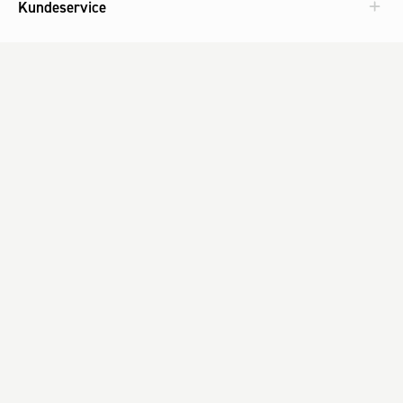
Kundeservice
Aktuelt
Om Fog
Med omtanke