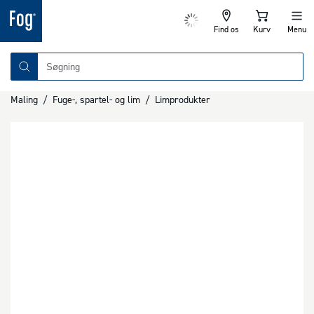
Find os
Kurv
Menu
Maling
/
Fuge-, spartel- og lim
/
Limprodukter