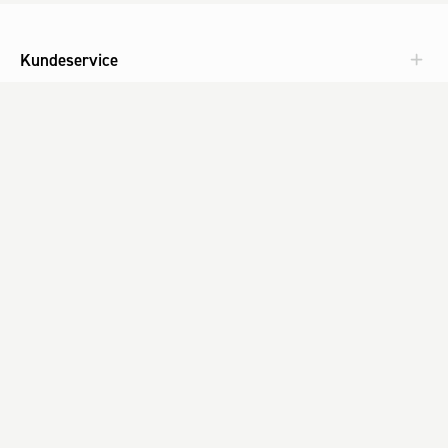
Kundeservice
Aktuelt
Om Fog
Med omtanke