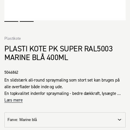
Plastikote
PLASTI KOTE PK SUPER RAL5003
MARINE BLÅ 400ML
5046862
En slidstærk all-round spraymaling som stort set kan bruges på 
alle overflader både inde og ude.

En topkvalitet indenfor spraymaling - bedre dækkraft, lysægte 
pigmenter og lang holdbarhed.
Læs mere
Farve
:
Marine blå