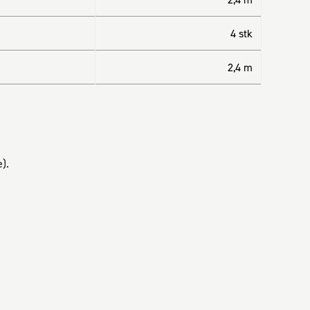
4 stk
2,4 m
).