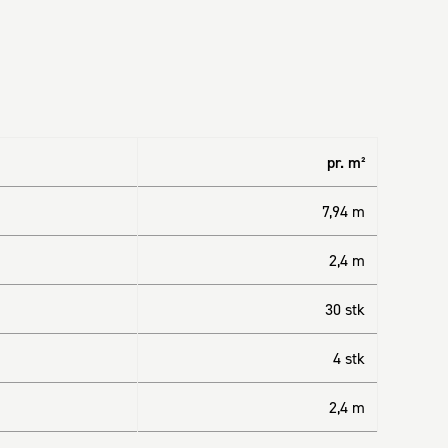
pr. m²
7,94 m
2,4 m
30 stk
4 stk
2,4 m