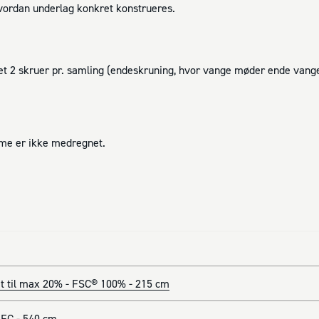
hvordan underlag konkret konstrueres.
t 2 skruer pr. samling (endeskruning, hvor vange møder ende vange
mme er ikke medregnet.
t til max 20% - FSC® 100% - 215 cm
FC - 540 cm