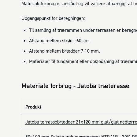
Materialeforbrug er anslået og vil variere afhængigt af 
Udgangspunkt for beregningen:
Til samling af trærammen under terrassen er beregne
Afstand mellem strøer: 60 cm
Afstand mellem brædder 7-10 mm.
Materialer til fundament eller opklodsning af træra
Materiale forbrug - Jatoba træterasse
Produkt
Jatoba terrassebrædder 21x120 mm glat/glat nedtørre
50x100 mm Seksta trykimprægneret NTR/AB - 70% PE