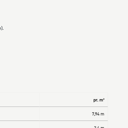
).
pr. m²
7,94 m
2,4 m