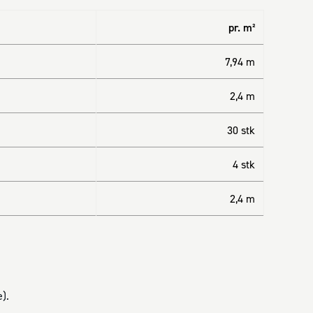
pr. m²
7,94 m
2,4 m
30 stk
4 stk
2,4 m
).