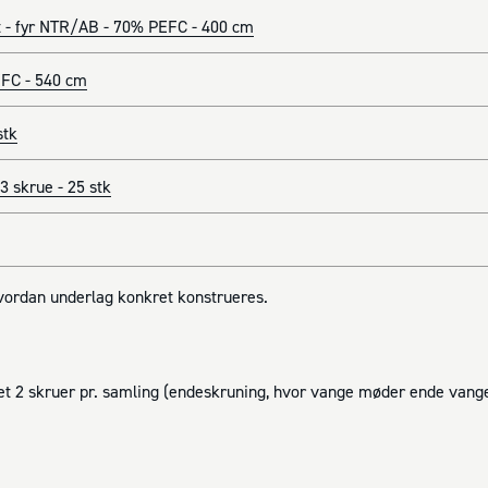
 - fyr NTR/AB - 70% PEFC - 400 cm
FC - 540 cm
stk
 skrue - 25 stk
hvordan underlag konkret konstrueres.
t 2 skruer pr. samling (endeskruning, hvor vange møder ende vange