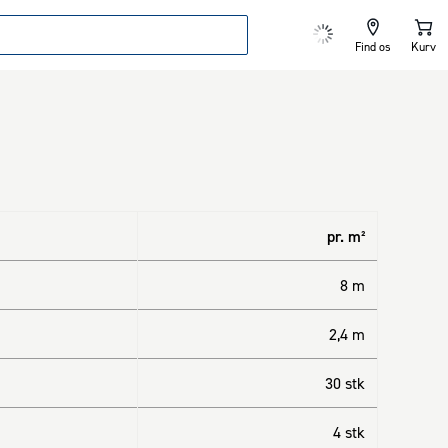
Find os
Kurv
pr. m²
8 m
2,4 m
30 stk
4 stk