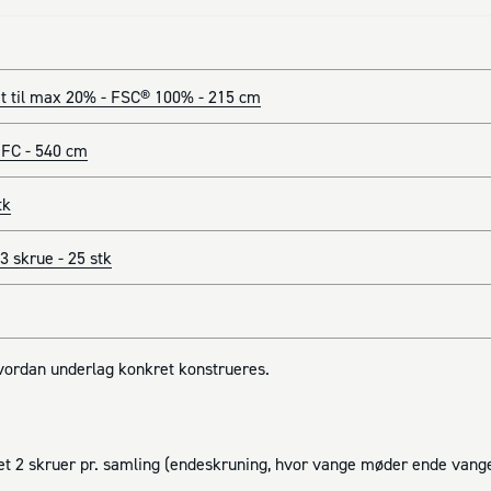
t til max 20% - FSC® 100% - 215 cm
FC - 540 cm
tk
 skrue - 25 stk
hvordan underlag konkret konstrueres.
t 2 skruer pr. samling (endeskruning, hvor vange møder ende vange