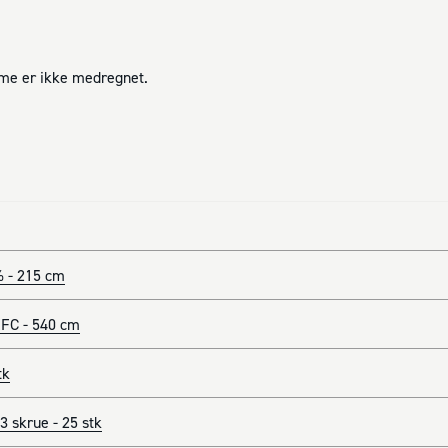
mme er ikke medregnet.
% - 215 cm
FC - 540 cm
tk
 skrue - 25 stk