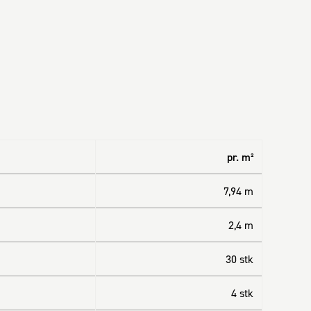
pr. m²
7,94 m
2,4 m
30 stk
4 stk