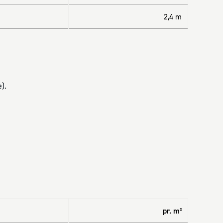
2,4 m
).
pr. m²