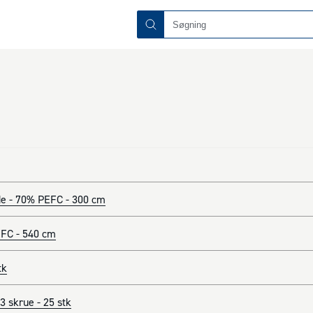
e - 70% PEFC - 300 cm
FC - 540 cm
tk
 skrue - 25 stk