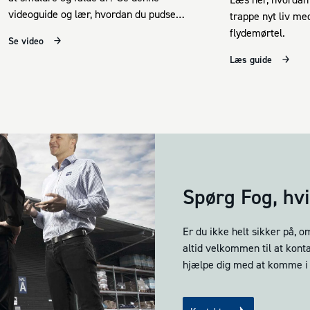
videoguide og lær, hvordan du pudser
trappe nyt liv me
en sokkel.
flydemørtel.
Se video
Læs guide
Spørg Fog, hvis
Er du ikke helt sikker på, om
altid velkommen til at konta
hjælpe dig med at komme i 