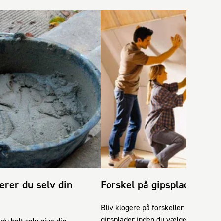
erer du selv din
Forskel på gipsplader
Bliv klogere på forskellen på
gipsplader inden du vælger
material
du helt selv give din