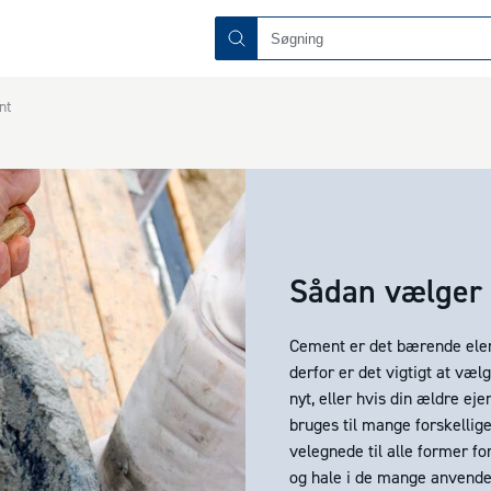
nt
Sådan vælger 
Cement er det bærende eleme
derfor er det vigtigt at væl
nyt, eller hvis din ældre e
bruges til mange forskellig
velegnede til alle former f
og hale i de mange anvendel