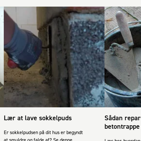
Lær at lave sokkelpuds
Sådan repar
betontrappe
Er sokkelpudsen på dit hus er begyndt
at smuldre og falde af? Se denne
Læs her, hvordan 