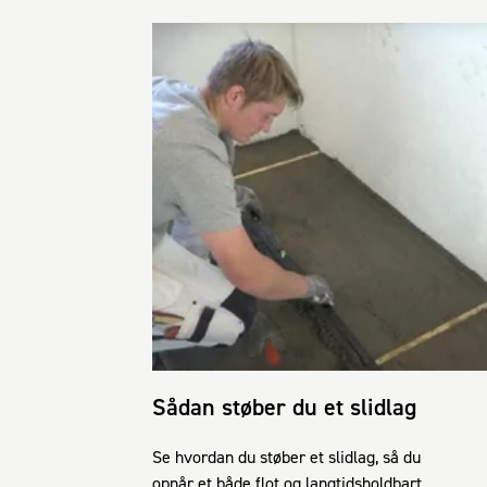
Sådan støber du et slidlag
Se hvordan du støber et slidlag, så du
opnår et både flot og langtidsholdbart