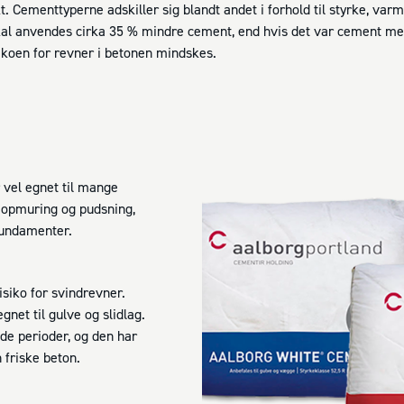
t. Cementtyperne adskiller sig blandt andet i forhold til styrke, var
 skal anvendes cirka 35 % mindre cement, end hvis det var cement me
sikoen for revner i betonen mindskes.
 vel egnet til mange
t opmuring og pudsning,
fundamenter.
siko for svindrevner.
gnet til gulve og slidlag.
de perioder, og den har
 friske beton.