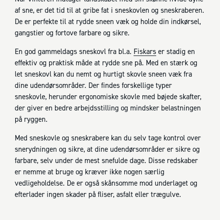
af sne, er det tid til at gribe fat i sneskovlen og sneskraberen.
De er perfekte til at rydde sneen væk og holde din indkørsel,
gangstier og fortove farbare og sikre.
En god gammeldags sneskovl fra bl.a.
Fiskars
er stadig en
effektiv og praktisk måde at rydde sne på. Med en stærk og
let sneskovl kan du nemt og hurtigt skovle sneen væk fra
dine udendørsområder. Der findes forskellige typer
sneskovle, herunder ergonomiske skovle med bøjede skafter,
der giver en bedre arbejdsstilling og mindsker belastningen
på ryggen.
Med sneskovle og sneskrabere kan du selv tage kontrol over
snerydningen og sikre, at dine udendørsområder er sikre og
farbare, selv under de mest snefulde dage. Disse redskaber
er nemme at bruge og kræver ikke nogen særlig
vedligeholdelse. De er også skånsomme mod underlaget og
efterlader ingen skader på fliser, asfalt eller trægulve.