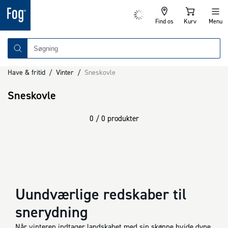
Find os
Kurv
Menu
Have & fritid
/
Vinter
/
Sneskovle
Sneskovle
0 / 0 produkter
Uundværlige redskaber til
snerydning
Når vinteren indtager landskabet med sin skønne hvide dyne