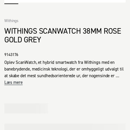
Withings
WITHINGS SCANWATCH 38MM ROSE
GOLD GREY
9143176
Oplev ScanWatch, et hybrid smartwatch fra Withings med en 
banebrydende, medicinsk teknologi, der er omhyggeligt udvalgt til 
at skabe det mest sundhedsorienterede ur, der nogensinde er 
sendt på markedet. Verdens første hybride smartwatch, udviklet 
Læs mere
med kardiologer og klinisk valideret, der kan advare en bruger om 
et muligt tilfælde af atrieflimren eller vejrtrækningsforstyrrelser. 
ScanWatch tilbyder også dybdegående aktivitets- og søvnsporing, 
vandmodstand til 50 m og en exceptionel batterilevetid på op til 30 
dage, før det skal oplades. Uret har op til 30 dages batteritid på en 
opladning.