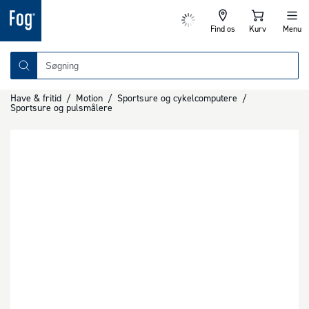
Find os
Kurv
Menu
Have & fritid
/
Motion
/
Sportsure og cykelcomputere
/
Sportsure og pulsmålere