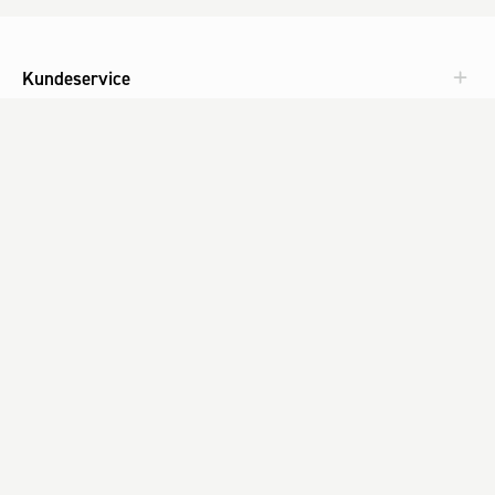
Kundeservice
Aktuelt
Om Fog
Med omtanke