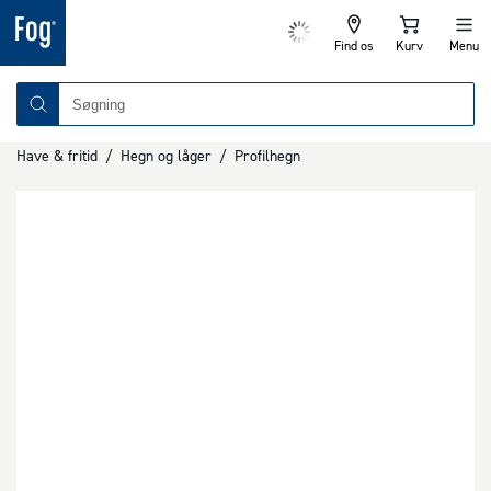
Find os
Kurv
Menu
Have & fritid
/
Hegn og låger
/
Profilhegn