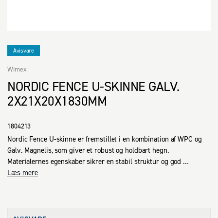
Avisvare
Wimex
NORDIC FENCE U-SKINNE GALV.
2X21X20X1830MM
1804213
Nordic Fence U-skinne er fremstillet i en kombination af WPC og 
Galv. Magnelis, som giver et robust og holdbart hegn. 
Materialernes egenskaber sikrer en stabil struktur og god 
modstandsdygtighed overfor vejrpåvirkninger. U-skinnen 
Læs mere
anvendes til konstruktion af hegn, hvilket forenkler installation og 
vedligeholdelse. Profilmålene 20 x 21 x 20 x 1843 mm sikrer 
kompatibilitet med forskellige hegnssystemer, hvilket gør det til en 
praktisk løsning i mange sammenhænge.