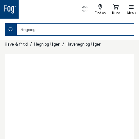
Find os
Kurv
Menu
Have & fritid
/
Hegn og låger
/
Havehegn og låger