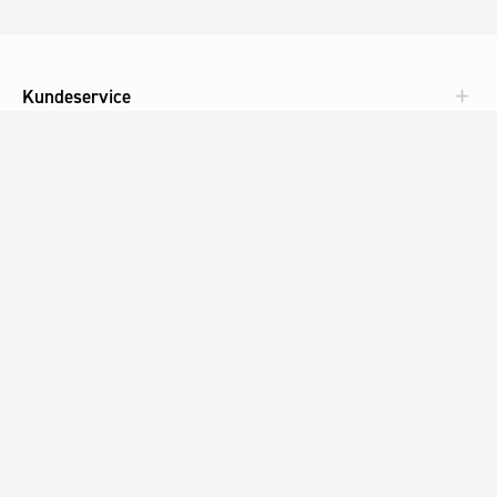
Kundeservice
Aktuelt
Om Fog
Med omtanke