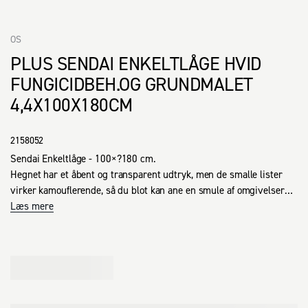
OS
PLUS SENDAI ENKELTLÅGE HVID
FUNGICIDBEH.OG GRUNDMALET
4,4X100X180CM
2158052
Sendai Enkeltlåge - 100×?180 cm.

Hegnet har et åbent og transparent udtryk, men de smalle lister 
virker kamouflerende, så du blot kan ane en smule af omgivelserne 
gennem hegnet. Samtidigt lukkes lyset ind og skaber et smukt 
Læs mere
lysspil på den modsatte side. Ønsker du at lukke yderligere af, kan 
du plante klatrende klematis eller en rose, der kan slynge sig op ad 
hegnet.