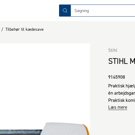
/
Tilbehør til kædesave
Stihl
STIHL M
9145908
Praktisk hjæl
én arbejdsgan
Praktisk komb
Læs mere