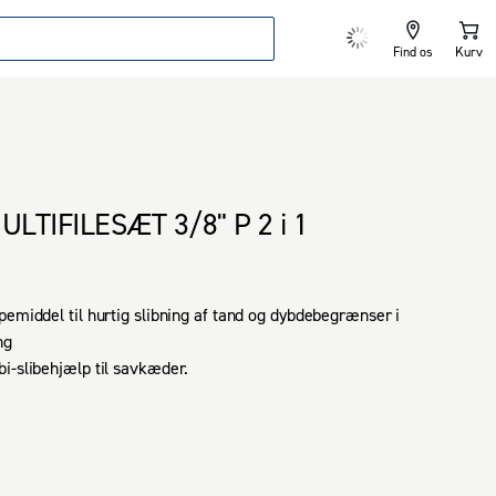
Find os
Kurv
ULTIFILESÆT 3/8" P 2 i 1
pemiddel til hurtig slibning af tand og dybdebegrænser i 
g

i-slibehjælp til savkæder.