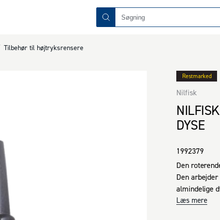
/
Tilbehør til højtryksrensere
Restmarked
Nilfisk
NILFIS
DYSE
1992379
Den roterende 
Den arbejder 
almindelige d
kompatibel me
Læs mere
serierne Pre