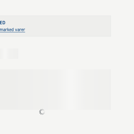
ED
stmarked varer