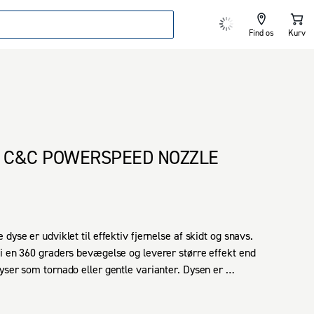
Find os
Kurv
K C&C POWERSPEED NOZZLE
dyse er udviklet til effektiv fjernelse af skidt og snavs. 
i en 360 graders bevægelse og leverer større effekt end 
yser som tornado eller gentle varianter. Dysen er 
d alle Nilfisk forbrugermodel højtryksrensere, undtagen 
mium 150-160-180-190-200.