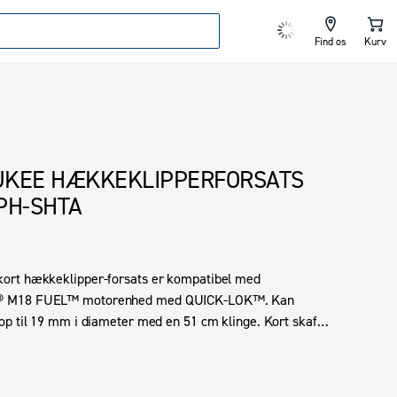
Find os
Kurv
UKEE HÆKKEKLIPPERFORSATS
PH-SHTA
rt hækkeklipper-forsats er kompatibel med 
 M18 FUEL™ motorenhed med QUICK-LOK™. Kan 
p til 19 mm i diameter med en 51 cm klinge. Kort skaft 
evinkel for brugervenlighed. Skærm på klingespids 
inge mod kontakt med hårde genstande såsom hegn. 
medfølger.