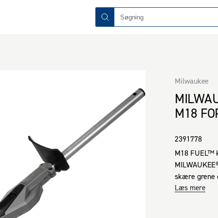
Milwaukee
MILWA
M18 FO
2391778
M18 FUEL™ ko
MILWAUKEE®
skære grene o
og fast kling
Læs mere
beskytter kl
Sværdskede 