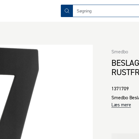
Smedbo
BESLA
RUSTFR
1371709
Smedbo Besla
Læs mere