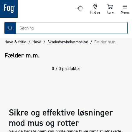
Find os
Kurv
Menu
Have & fritid
/
Have
/
Skadedyrsbekæmpelse
/
Fælder m.m.
Fælder m.m.
0 / 0 produkter
Sikre og effektive løsninger
mod mus og rotter
Selv de bedste hjem kan nogle gange blive ramt af uønskede