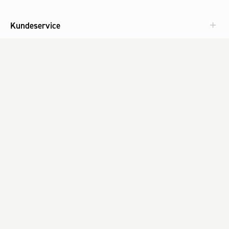
Kundeservice
Aktuelt
Om Fog
Med omtanke