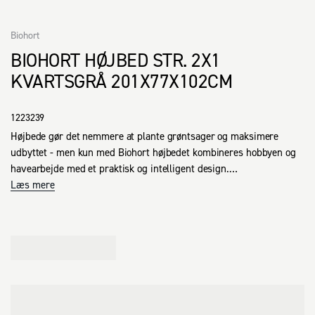
Biohort
BIOHORT HØJBED STR. 2X1
KVARTSGRÅ 201X77X102CM
1223239
Højbede gør det nemmere at plante grøntsager og maksimere 
udbyttet - men kun med Biohort højbedet kombineres hobbyen og 
havearbejde med et praktisk og intelligent design.

Smarte detaljer med en øjenfaldende effekt, hvilket giver mere end 
Læs mere
bare et elegant udseende!

- Stilfuldt design med afrundede hjørner uden synlige 
skruesamlinger langs siderne

- Sidevægge af varmtgalvaniserede og polyamid lakerede 
stålplader

- Stabile hjørneelementer i aluminium med integrerede 
styreskinner
