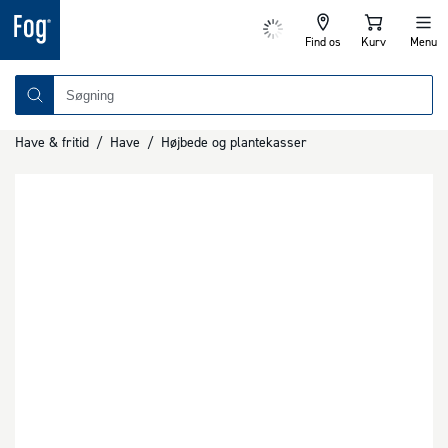
Find os
Kurv
Menu
Have & fritid
/
Have
/
Højbede og plantekasser