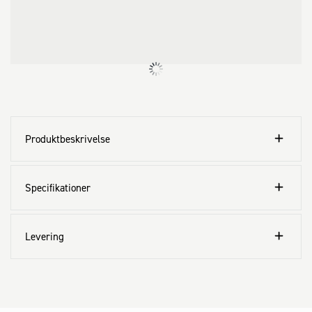
- Stærkt, integreret gulvgitter i glasfiber giver beskyttelse mod 
gnavere

- Let og enkel montage, kan samles på blot 10 minutter

- De let-åbnede sidevægge forenkler tømningen og påfyldningen af 
højbedet

- Tilvalgsmulighed for beskyttelse mod snegle og mistbænk 
tilbygning

- 20 års garanti
Produktbeskrivelse
Specifikationer
Levering