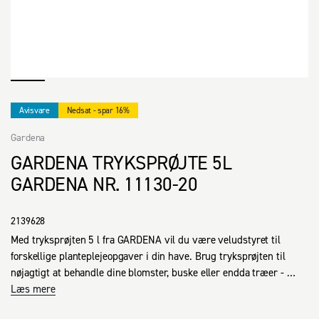
Avisvare
Nedsat - spar 16%
Gardena
GARDENA TRYKSPRØJTE 5L
GARDENA NR. 11130-20
2139628
Med tryksprøjten 5 l fra GARDENA vil du være veludstyret til 
forskellige planteplejeopgaver i din have. Brug tryksprøjten til 
nøjagtigt at behandle dine blomster, buske eller endda træer - 
hvad enten det er sprayvanding, gødning eller plantebeskyttelse. 
Læs mere
Spraylansen er behagelig at holde om og har en låsefunktion, så 