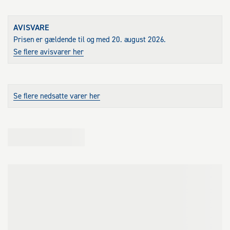
tryksprøjten er komfortabel og nem at arbejde med. Med 
spraystrålen eller spraytågen har du valget mellem to forskellige 
spraymønstre til at behandle dine planter fleksibelt.
AVISVARE
Prisen er gældende til og med 20. august 2026.
Se flere avisvarer her
Se flere nedsatte varer her