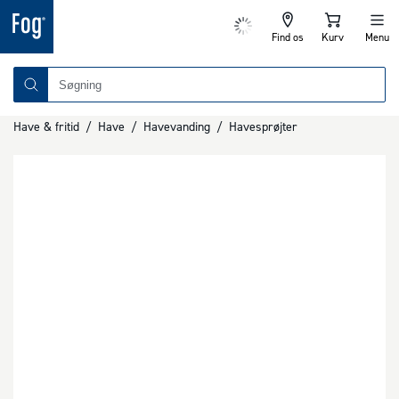
Find os
Kurv
Menu
Have & fritid
/
Have
/
Havevanding
/
Havesprøjter