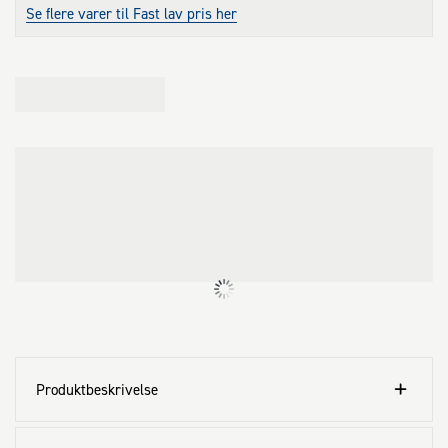
opbevaring. Garantiperioden er 25 år.
Se flere varer til Fast lav pris her
Produktbeskrivelse