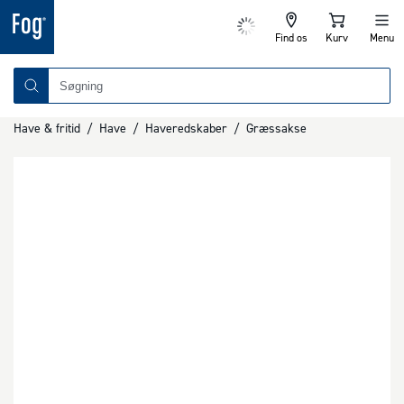
Find os
Kurv
Menu
Have & fritid
/
Have
/
Haveredskaber
/
Græssakse