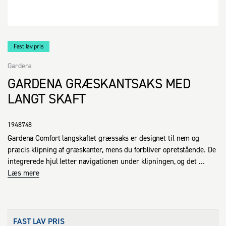
Fast lav pris
Gardena
GARDENA GRÆSKANTSAKS MED
LANGT SKAFT
1948748
Gardena Comfort langskaftet græssaks er designet til nem og 
præcis klipning af græskanter, mens du forbliver opretstående. De 
integrerede hjul letter navigationen under klipningen, og det 
justerbare vinklede håndtag tilpasses både brugerens højde og 
Læs mere
opgavetype. Udstyret med et ergonomisk håndtag og ikke-
klæbende blade, der kan roteres 90° til begge sider for fleksibilitet. 
Et særligt klingeleje sikrer en jævn klipning langs hele 
bladlængden. Græssaksen har en enhånds sikkerhedslås for sikker 
FAST LAV PRIS