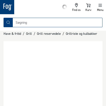
Find os
Kurv
Menu
Have & fritid
/
Grill
/
Grill reservedele
/
Grillriste og kulbakker