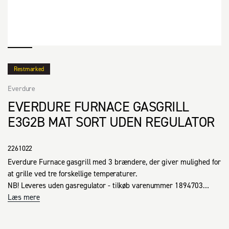
Restmarked
Everdure
EVERDURE FURNACE GASGRILL
E3G2B MAT SORT UDEN REGULATOR
2261022
Everdure Furnace gasgrill med 3 brændere, der giver mulighed for 
at grille ved tre forskellige temperaturer.

NB! Leveres uden gasregulator - tilkøb varenummer 1894703

Læs mere
Furnace er en kraftfuld grill som er klar til grillning på 5 minutter.

Grillen er udført i trykstøbt aluminium og risten er 