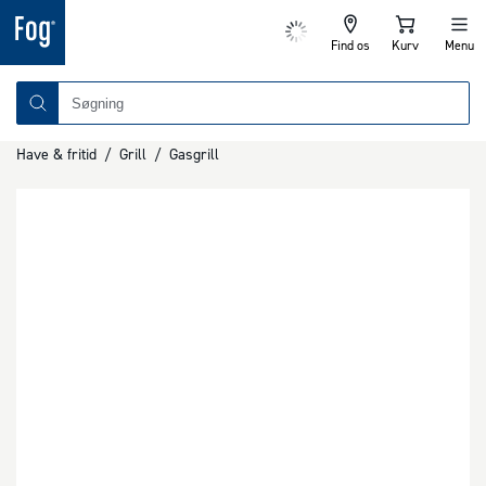
Find os
Kurv
Menu
Have & fritid
/
Grill
/
Gasgrill